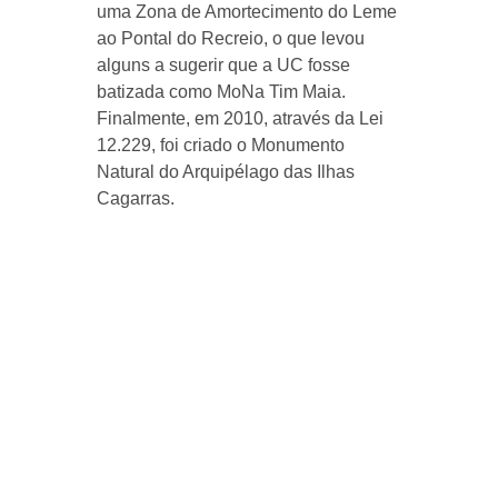
uma Zona de Amortecimento do Leme
ao Pontal do Recreio, o que levou
alguns a sugerir que a UC fosse
batizada como MoNa Tim Maia.
Finalmente, em 2010, através da Lei
12.229, foi criado o Monumento
Natural do Arquipélago das Ilhas
Cagarras.
Resultados positivos na
população e visitantes
A criação desta categoria de Unidade
de Conservação da natureza tem
gerado uma forte transformação
positiva na maneira como a população