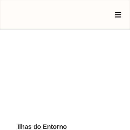
has do Entorno
O Monumento Natural das Ilhas Cagarras –
Em 2003, houve uma proposta de lei para a
criação de um Monumento Natural, incluindo
as atuais ilhas em um raio de 10 m e mais a
Ilha Rasa, com um raio de 200 m.
Ilhas do Entorno