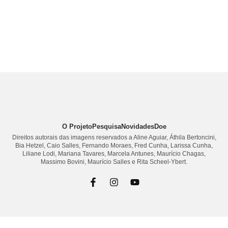
O Projeto
Pesquisa
Novidades
Doe
Direitos autorais das imagens reservados a Aline Aguiar, Áthila Bertoncini,
Bia Hetzel, Caio Salles, Fernando Moraes, Fred Cunha, Larissa Cunha,
Liliane Lodi, Mariana Tavares, Marcela Antunes, Maurício Chagas,
Massimo Bovini, Maurício Salles e Rita Scheel-Ybert.