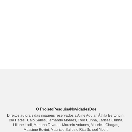
O Projeto
Pesquisa
Novidades
Doe
Direitos autorais das imagens reservados a Aline Aguiar, Áthila Bertoncini,
Bia Hetzel, Caio Salles, Fernando Moraes, Fred Cunha, Larissa Cunha,
Liliane Lodi, Mariana Tavares, Marcela Antunes, Maurício Chagas,
Massimo Bovini, Maurício Salles e Rita Scheel-Ybert.