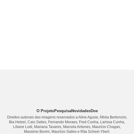
O Projeto
Pesquisa
Novidades
Doe
Direitos autorais das imagens reservados a Aline Aguiar, Áthila Bertoncini,
Bia Hetzel, Caio Salles, Fernando Moraes, Fred Cunha, Larissa Cunha,
Liliane Lodi, Mariana Tavares, Marcela Antunes, Maurício Chagas,
Massimo Bovini, Maurício Salles e Rita Scheel-Ybert.