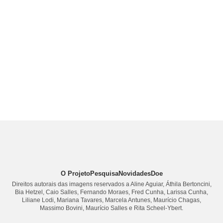
O Projeto
Pesquisa
Novidades
Doe
Direitos autorais das imagens reservados a Aline Aguiar, Áthila Bertoncini,
Bia Hetzel, Caio Salles, Fernando Moraes, Fred Cunha, Larissa Cunha,
Liliane Lodi, Mariana Tavares, Marcela Antunes, Maurício Chagas,
Massimo Bovini, Maurício Salles e Rita Scheel-Ybert.