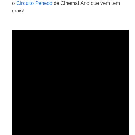
o
Circuito Penedo
de Cinema! Ano que vem tem
mais!