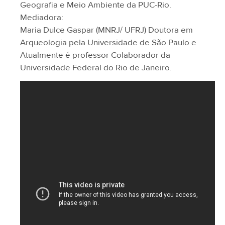
Geografia e Meio Ambiente da PUC-Rio.
Mediadora:
Maria Dulce Gaspar (MNRJ/ UFRJ) Doutora em
Arqueologia pela Universidade de São Paulo e
Atualmente é professor Colaborador da
Universidade Federal do Rio de Janeiro.