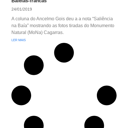
Baleias-francas
24/01/2019
A coluna do Ancelmo Gois deu a a nota “Saliência
na Baía” mostrando as fotos tiradas do Monumento
Natural (MoNa) Cagarras.
LER MAIS